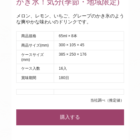
かき氷！気分(季節・地域限定)
たっぷり最中
メロン、レモン、いちご、グレープのかき氷のよう
な爽やかな味わいのドリンクです。
たっぷりあんこが美味しい、国産素材使用の最中で
す。
商品規格
65ml × 8本
300 × 105 × 45
商品サイズ(mm)
商品詳細
385 × 250 × 176
ケースサイズ
(mm)
ケース入数
16入
賞味期間
180日
当社調べ（推定値）
購入する
小豆最中