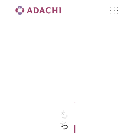
もち入最中 6個
もち入最中 6個